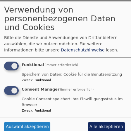
Die
Verwendung von
personenbezogenen Daten
und Cookies
Bitte die Dienste und Anwendungen von Drittanbietern
auswählen, die wir nutzen möchten.
Für weitere
Informationen bitte unsere
Datenschutzhinweise
lesen.
Funktional
(immer erforderlich)
Speichern von Daten: Cookie für die Benutzersitzung
Blick in die Bücherei
Zweck
:
Funktional
Evangelische Gemeindebücherei finden Sie im
Consent Manager
(immer erforderlich)
Gemeindehaus Hoffeld, Gaisfeldweg 15a (Parkplatz
Cookie Consent speichert Ihre Einwilligungsstatus im
fast vor dem Haus, barrierefrei zugänglich).
Browser
Sie ist jeweils dienstags und freitags von 15:00 bis
Zweck
:
Funktional
17:00 Uhr geöffnet (außer in den Ferien).
Während der Öffnungszeiten können Sie die
Auswahl akzeptieren
Alle akzeptieren
Gemeindebücherei auch telefonisch erreichen: