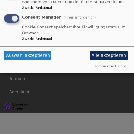
Speichern von Daten: Cookie für die Benutzersitzung
Zweck
:
Funktional
Hauptnavigation
Fußbereichsmenü
Startseite
Impressum
Consent Manager
(immer erforderlich)
Glauben & Leben
Kontakt
Cookie Consent speichert Ihre Einwilligungsstatus im
Gottesdienste
Cookie-Einstellungen
Browser
Gemeinde
Datenschutzerklärung
Zweck
:
Funktional
Angebote
Barrierefreiheitserklärung
Kitas
Auswahl akzeptieren
Alle akzeptieren
Kirchen
Realisiert mit Klaro!
Über uns
Termine
Benutzermenü
Anmelden