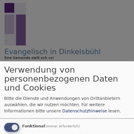
Direkt
zum
Inhalt
Evangelisch in Dinkelsbühl
Eine Gemeinde stellt sich vor
Verwendung von
Hauptnavigation
personenbezogenen Daten
und Cookies
Startseite
Kirchenmusik
Bitte die Dienste und Anwendungen von Drittanbietern
auswählen, die wir nutzen möchten.
Für weitere
Informationen bitte unsere
Datenschutzhinweise
lesen.
Kirchenmusik
Funktional
(immer erforderlich)